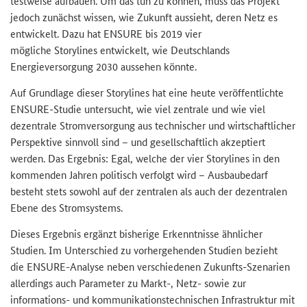
testweise aufbauen. Um das tun zu können, muss das Projekt
jedoch zunächst wissen, wie Zukunft aussieht, deren Netz es
entwickelt. Dazu hat
ENSURE
bis 2019 vier
mögliche
Storylines
entwickelt, wie Deutschlands
Energieversorgung 2030 aussehen könnte.
Auf Grundlage dieser
Storylines
hat eine heute veröffentlichte
ENSURE-Studie untersucht, wie viel zentrale und wie viel
dezentrale Stromversorgung aus technischer und wirtschaftlicher
Perspektive sinnvoll sind – und gesellschaftlich akzeptiert
werden. Das Ergebnis: Egal, welche der vier Storylines in den
kommenden Jahren politisch verfolgt wird – Ausbaubedarf
besteht stets sowohl auf der zentralen als auch der dezentralen
Ebene des Stromsystems.
Dieses Ergebnis ergänzt bisherige Erkenntnisse ähnlicher
Studien. Im Unterschied zu vorhergehenden Studien bezieht
die
ENSURE
-Analyse neben verschiedenen Zukunfts-Szenarien
allerdings auch Parameter zu Markt-, Netz- sowie zur
informations- und kommunikationstechnischen Infrastruktur mit