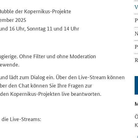
V
Bubble der Kopernikus-Projekte
ovember 2025
P
 und 16 Uhr, Sonntag 11 und 14 Uhr
N
P
ugierige. Ohne Filter und ohne Moderation
R
iewende.
) und lädt zum Dialog ein. Über den Live-Stream können
Über den Chat können Sie Ihre Fragen zur
 den Kopernikus-Projekten live beantworten.
M
Ö
die Live-Streams:
K