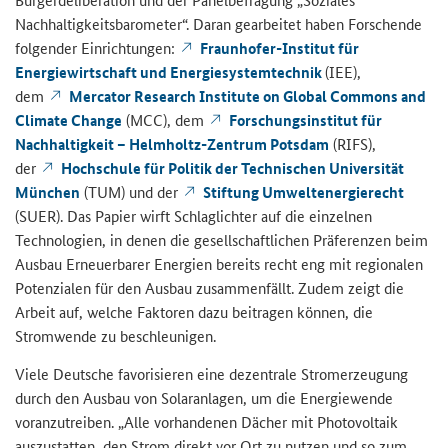
Nachhaltigkeitsbarometer“. Daran gearbeitet haben Forschende
folgender Einrichtungen:
Fraunhofer-Institut für
Energiewirtschaft und Energiesystemtechnik
(IEE),
dem
Mercator Research Institute on Global Commons and
Climate Change
(MCC), dem
Forschungsinstitut für
Nachhaltigkeit – Helmholtz-Zentrum Potsdam
(RIFS),
der
Hochschule für Politik der Technischen Universität
München
(TUM) und der
Stiftung Umweltenergierecht
(SUER). Das Papier wirft Schlaglichter auf die einzelnen
Technologien, in denen die gesellschaftlichen Präferenzen beim
Ausbau Erneuerbarer Energien bereits recht eng mit regionalen
Potenzialen für den Ausbau zusammenfällt. Zudem zeigt die
Arbeit auf, welche Faktoren dazu beitragen können, die
Stromwende zu beschleunigen.
Viele Deutsche favorisieren eine dezentrale Stromerzeugung
durch den Ausbau von Solaranlagen, um die Energiewende
voranzutreiben. „Alle vorhandenen Dächer mit Photovoltaik
auszustatten, den Strom direkt vor Ort zu nutzen und so zum