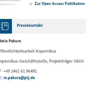
Zur Open Access Publikation
Pressekontakt
aria Pakura
ffentlichkeitsarbeit Kopernikus
opernikus-Geschäftsstelle, Projektträger Jülich
+49 2461 61 96481
m.pakura@ptj.de
r. Guido Schroer, Projektleiter von
© Ineratec
ower2Polymers, mit Dr. Alexis
Neue Schritte an d
azzanella, dem Direktor des ISC3
P2Fuels-Pionieran
nnovation Hubs, beim Impact