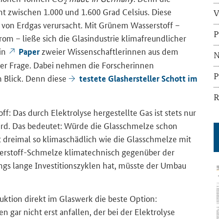
2
cht zwischen 1.000 und 1.600 Grad Celsius. Diese
V
von Erdgas verursacht. Mit Grünem Wasserstoff –
P
rom – ließe sich die Glasindustrie klimafreundlicher
Ein
zweier Wissenschaftlerinnen aus dem
Paper
N
ser Frage. Dabei nehmen die Forscherinnen
P
n Blick. Denn diese
testete Glashersteller Schott im
R
: Das durch Elektrolyse hergestellte Gas ist stets nur
wird. Das bedeutet: Würde die Glasschmelze schon
t dreimal so klimaschädlich wie die Glasschmelze mit
serstoff-Schmelze klimatechnisch gegenüber der
ings lange Investitionszyklen hat, müsste der Umbau
uktion direkt im Glaswerk die beste Option:
 gar nicht erst anfallen, der bei der Elektrolyse