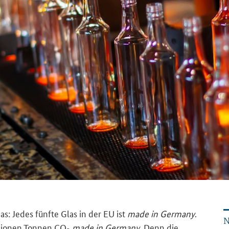
s: Jedes fünfte Glas in der EU ist
made in Germany
.
N
llionen Tonnen CO
made in Germany
. Denn die