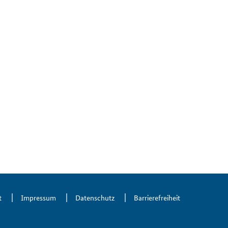
estival 2025 in Frankfurt.
mehr
forStory GmbH/Impact Festival
Nachhaltigere Kleb-
und Dichtstoffe - dank
der Kopernikus-
Projekte
mehr
t
Impressum
Datenschutz
Barrierefreiheit