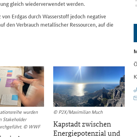
nnung gleich wiederverwendet werden.
z von Erdgas durch Wasserstoff jedoch negative
uf den Verbrauch metallischer Ressourcen, auf die
M
Ö
K
kationsreihe wurden
© P2X/Maximilian Much
D
m Stakeholder
P
Kapstadt zwischen
urchgeführt. © WWF
B
Energiepotenzial und
I