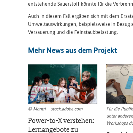
entstehende Sauerstoff könnte für die Verbre
Auch in diesem Fall ergäben sich mit dem Ersat
Umweltauswirkungen, beispielsweise in Bezug a
Versauerung und die Feinstaubbelastung.
Mehr
News
aus dem Projekt
© Montri – stock.adobe.com
Für die Publi
unter andere
e-
Power-to-X verstehen:
Workshops d
Lernangebote zu