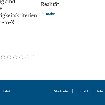
ig sind
Realität
F
e
©
mehr
igkeitskriterien
r-to-X
umfahrt
Startseite
Kontakt
Inhal